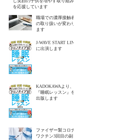
し笑顔の子供を増やす取り組み
を応援しています
職場での濃厚接触者
の取り扱いが変わり
ます
J-WAVE START LINE
に出演します
KADOKAWAより、
『睡眠レッスン』を
出版します
ファイザー製コロナ
ワクチン3回目の副