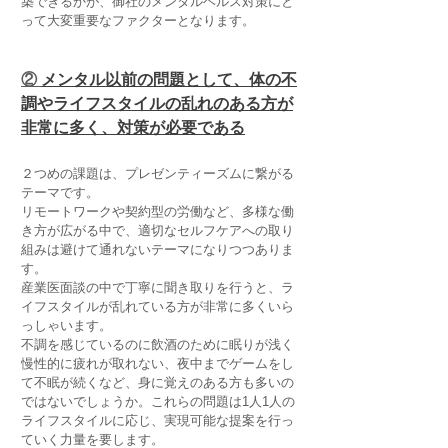
築できるかが、御社のメンタルヘルス対策にと
って大変重要なファクターとなります。
②
メンタル以前の問題として、体の不
調やライフスタイルの乱れのある方が
非常に多く、対策が必要である
２つめの課題は、プレゼンティーズムに繋がる
テーマです。
リモートワークや契約型の労働など、多様な働
き方が広がる中で、適切なセルフケアへの取り
組みは避けて通れないテーマになりつつありま
す。
産業医面談の中で丁寧に聞き取りを行うと、ラ
イフスタイルが乱れている方が非常に多くいら
っしゃいます。
不調を感じているのに飲酒のために眠りが浅く
慢性的に疲れが取れない、夜中までゲームをし
て不眠が続くなど、身に覚えのある方も多いの
ではないでしょうか。これらの問題は1人1人の
ライフスタイルに応じ、実現可能な提案を行っ
ていく力量を要します。