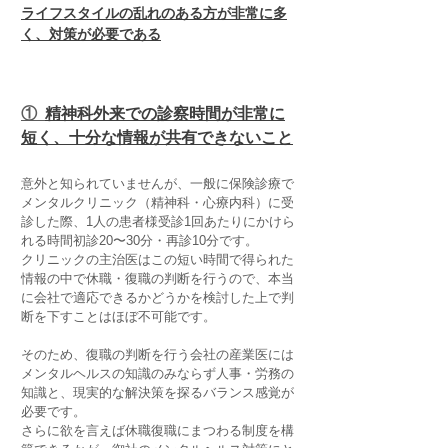
ライフスタイルの乱れのある方が非常に多
く、対策が必要である
①
精神科外来での診察時間が非常に
短く、十分な情報が共有できないこと
意外と知られていませんが、一般に保険診療で
メンタルクリニック（精神科・心療内科）に受
診した際、1人の患者様受診1回あたりにかけら
れる時間初診20〜30分・再診10分です。
クリニックの主治医はこの短い時間で得られた
情報の中で休職・復職の判断を行うので、本当
に会社で適応できるかどうかを検討した上で判
断を下すことはほぼ不可能です。
そのため、復職の判断を行う会社の産業医には
メンタルヘルスの知識のみならず人事・労務の
知識と、現実的な解決策を探るバランス感覚が
必要です。
さらに欲を言えば休職復職にまつわる制度を構