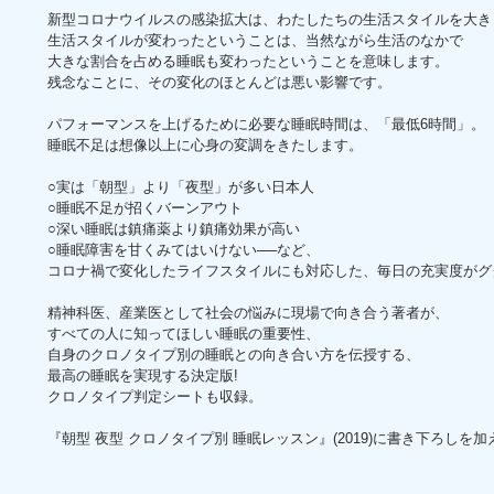
新型コロナウイルスの感染拡大は、わたしたちの生活スタイルを大き
生活スタイルが変わったということは、当然ながら生活のなかで
大きな割合を占める睡眠も変わったということを意味します。
残念なことに、その変化のほとんどは悪い影響です。
パフォーマンスを上げるために必要な睡眠時間は、「最低6時間」。
睡眠不足は想像以上に心身の変調をきたします。
○実は「朝型」より「夜型」が多い日本人
○睡眠不足が招くバーンアウト
○深い睡眠は鎮痛薬より鎮痛効果が高い
○睡眠障害を甘くみてはいけない──など、
コロナ禍で変化したライフスタイルにも対応した、毎日の充実度がグ
精神科医、産業医として社会の悩みに現場で向き合う著者が、
すべての人に知ってほしい睡眠の重要性、
自身のクロノタイプ別の睡眠との向き合い方を伝授する、
最高の睡眠を実現する決定版!
クロノタイプ判定シートも収録。
『朝型 夜型 クロノタイプ別 睡眠レッスン』(2019)に書き下ろしを