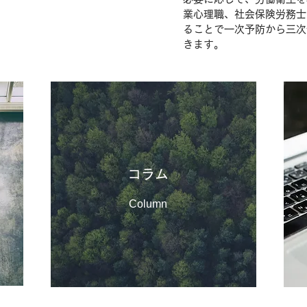
業心理職、社会保険労務士
ることで一次予防から三次
きます。
コラム
Column