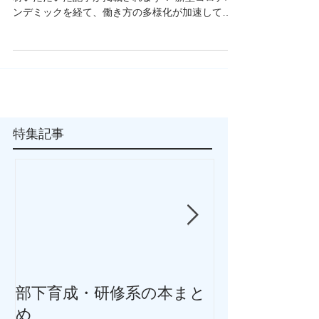
2021.6.28 7.5の日経新聞朝刊・女性面に穂積が取
材いただいた記事が掲載されます！ 新型コロナパ
ンデミックを経て、働き方の多様化が加速してい
ます。また、とくに女性はライフステージの変化
に伴い、仕事との関係性、会社との関係性がどん
どん変わっていきます。働き方の多様化に...
特集記事
部下育成・研修系の本まと
抑うつ気分・