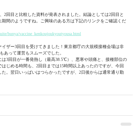
、2回目と比較した資料が発表されました。結論としては2回目と
生期間のようですね。ご興味のある方は下記のリンクをご確認くだ
tsuite/bunya/vaccine_kenkoujoukyoutyousa.html
ァイザー3回目を受けてきました！東京都庁の大規模接種会場は非
ともあって運営もスムーズでした。
は3回目が一番発熱し（最高38.5℃）、悪寒や頭痛と、接種部位の
はじめる時間も、2回目までは15時間以上あったのですが、今回
した。翌日いっぱいはつらかったですが、2日後からは通常通り勤