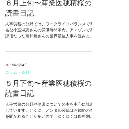
コラム・資料
６月上旬〜産業医穂積桜の
読書日記
人事労務の分野では、ワークライフバランスで有
名な小室淑恵さんの労働時間革命、アマゾンで高
評価だった南和気さんの世界最強人事を読みまし
た。 産業医面接では認知行動療法のお勧め本をお
問い合わせいただくことが結構あるので、６月上
旬の読書リストは認知行動療法関係の本を中心に
ラインア...
2017年6月4日
コラム・資料
５月下旬〜産業医穂積桜の
読書日記
人事労務の分野や健康についての本を中心に読書
しています。とくに、メンタル関係はお勧めの本
を聞かれることが多いので、ゆくゆくは疾患別に