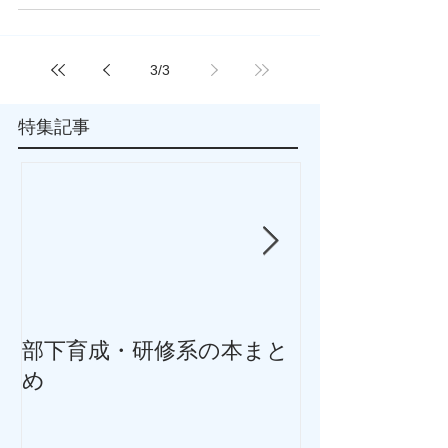
お勧め本レビューをまとめようと思っています！
１：フィードバック入門〜耳の痛いことを伝えて
部下と職場を立て直す技術 中原淳 PHP研究
所...
3
/
3
特集記事
部下育成・研修系の本まと
抑うつ気分・
め
まとめ