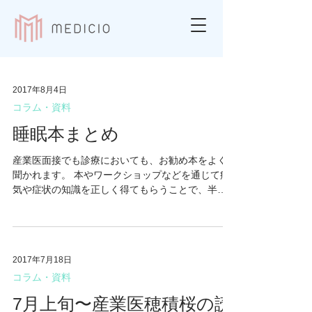
2017年8月4日
コラム・資料
睡眠本まとめ
産業医面接でも診療においても、お勧め本をよく
聞かれます。 本やワークショップなどを通じて病
気や症状の知識を正しく得てもらうことで、半分
治ったも同然！と、わたしは思います。心理学の
世界では、正しく病気や症状の知識を得ていただ
くことを”心理教育”と呼びますが、ほんとうにこれ
だけ...
2017年7月18日
コラム・資料
7月上旬〜産業医穂積桜の読