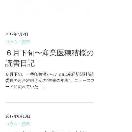
2017年7月2日
コラム・資料
６月下旬〜産業医穂積桜の
読書日記
６月下旬、一番印象深かったのは産経新聞社論説
委員の河合雅司さんの”未来の年表”。ニュースフィ
ードに流れていた
http://gendai.ismedia.jp/articles/-/51994 の記事を
読んで興味を持ったもの。（上記読んでもらえれ
ば内容の６割くらいが把握でき...
2017年6月18日